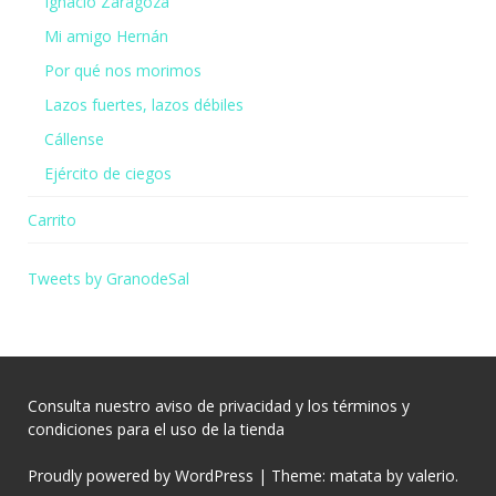
Ignacio Zaragoza
Mi amigo Hernán
Por qué nos morimos
Lazos fuertes, lazos débiles
Cállense
Ejército de ciegos
Carrito
Tweets by GranodeSal
Consulta nuestro
aviso de privacidad
y los
términos y
condiciones
para el uso de la tienda
Proudly powered by WordPress
|
Theme: matata by
valerio
.