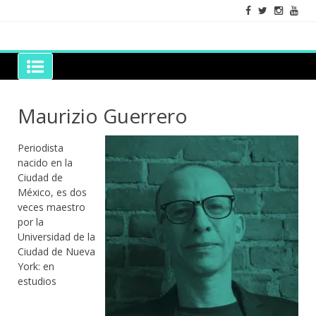
Skip
to
content
Grano de Sal
Libros para mantener viva la duda razonable
Maurizio Guerrero
Periodista
nacido en la
Ciudad de
México, es dos
veces maestro
por la
Universidad de la
Ciudad de Nueva
York: en
estudios