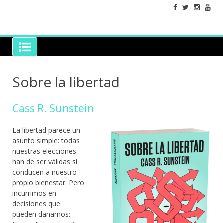
Skip
to
content
Grano de Sal
Libros para mantener viva la duda razonable
Sobre la libertad
Cass R. Sunstein
La libertad parece un
asunto simple: todas
nuestras elecciones
han de ser válidas si
conducen a nuestro
propio bienestar. Pero
incurrimos en
decisiones que
pueden dañarnos: