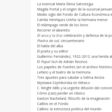
La esencial María Elena Satostegui
Magda Portal y el origen de la sucursal perua
Medio siglo del Fondo de Cultura Económica 
Camila Henríquez Ureña: la hermana menor
El relámpago verde de los loros
Recorrer el laberinto
El arco y la lira:
celebración y defensa de la p
Piedra de sol,
cincuentenario
El habla del alba
El poeta y su editor
Guillermo Fernández, 1932-2012: una herida ab
El
Popol Vuh
de Adrián Recinos
Los papeles de Fuentes (en el archivo históri
Leñero y el teatro de la memoria
Tres apuntes para saludar a Selma Ancira
Wysława Szymborska en México
C. Wright Mills y la urgente difusión del conoc
Cómo (casi) perder un clásico
Gaston Bachelard, filósofo de la imaginación
Caillois en el Fondo
Caillois: la estructura poética del mundo