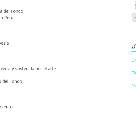
na del Fondo
en Perú
oesía
¿
D
ierta y sostenida por el arte
T
co del Fondo)
Nu
imiento