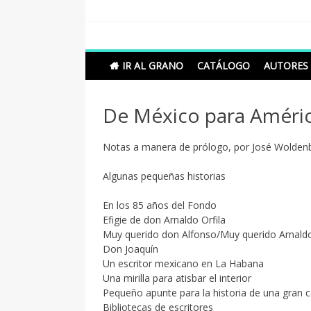
Skip
to
content
Grano de Sal
Libros para mantener viva la duda razonable
IR AL GRANO
CATÁLOGO
AUTORES
De México para América
Notas a manera de prólogo, por José Wolden
Algunas pequeñas historias
En los 85 años del Fondo
Efigie de don Arnaldo Orfila
Muy querido don Alfonso/Muy querido Arnald
Don Joaquín
Un escritor mexicano en La Habana
Una mirilla para atisbar el interior
Pequeño apunte para la historia de una gran 
Bibliotecas de escritores