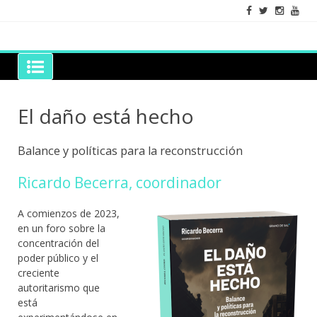
Skip
to
content
Grano de Sal
Libros para mantener viva la duda razonable
El daño está hecho
Balance y políticas para la reconstrucción
Ricardo Becerra, coordinador
A comienzos de 2023,
en un foro sobre la
concentración del
poder público y el
creciente
autoritarismo que
está