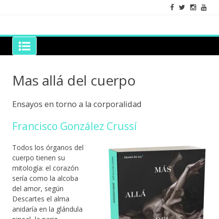
Skip
to
content
Grano de Sal
Libros para mantener viva la duda razonable
Mas allá del cuerpo
Ensayos en torno a la corporalidad
Francisco González Crussí
Todos los órganos del
cuerpo tienen su
mitología: el corazón
sería como la alcoba
del amor, según
Descartes el alma
anidaría en la glándula