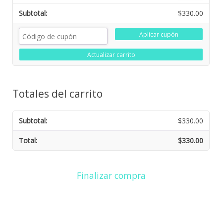
movimiento
$
330.00
cantidad
Cupón
Aplicar cupón
Actualizar carrito
Totales del carrito
$
330.00
$
330.00
Finalizar compra