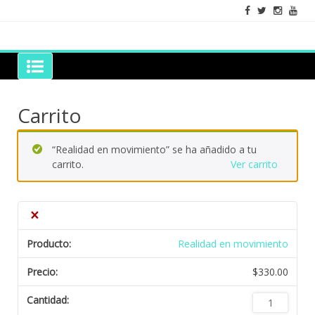
Skip
to
content
Grano de Sal
Libros para mantener viva la duda razonable
Carrito
“Realidad en movimiento” se ha añadido a tu
carrito.
Ver carrito
×
Realidad en movimiento
$
330.00
Realidad
en