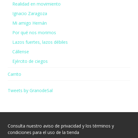
Realidad en movimiento
Ignacio Zaragoza
Mi amigo Hernán
Por qué nos morimos
Lazos fuertes, lazos débiles
Cállense
Ejército de ciegos
Carrito
Tweets by GranodeSal
Consulta nuestro
aviso de privacidad
y los
términos y
condiciones
para el uso de la tienda