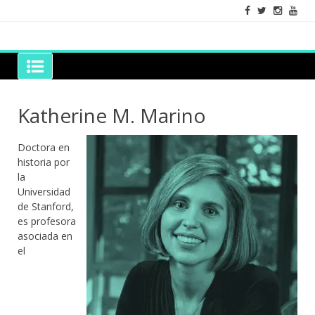
Skip
to
content
Grano de Sal
Libros para mantener viva la duda razonable
Katherine M. Marino
Doctora en
historia por
la
Universidad
de Stanford,
es profesora
asociada en
el