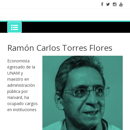
Skip
to
content
Grano de Sal
Libros para mantener viva la duda razonable
Ramón Carlos Torres Flores
Economista
egresado de la
UNAM y
maestro en
administración
pública por
Harvard, ha
ocupado cargos
en instituciones