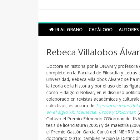
Skip
to
content
Grano de Sal
Libros para mantener viva la duda razonable
IR AL GRANO
CATÁLOGO
AUTORES
Rebeca Villalobos Álva
Doctora en historia por la UNAM y profesora
completo en la Facultad de Filosofía y Letras
universidad, Rebeca Villalobos Álvarez se ha i
la teoría de la historia y por el uso de las figur
como Hidalgo o Bolívar, en el discurso polític
colaborado en revistas académicas y culturales
colectivos; es autora de
Tres variaciones del 
en el siglo XX: Meinecke, Croce y O’Gorman
(
Obtuvo el Premio Edmundo O’Gorman del INA
tesis de licenciatura (2005) y de maestría (20
el Premio Gastón García Cantú del INEHRM po
doctorado (2016); también recibió la Distinció