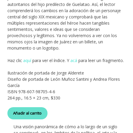
autoritarios del hijo predilecto de Guelatao. Así, el lector
comprenderá los cambios en la adoración de un personaje
central del siglo XIX mexicano y comprobará que las
múltiples representaciones del héroe hacen tangibles
sentimientos, valores e ideas que se consideran
provechosos y legítimos. Ya no volveremos a ver con los
mismos ojos la imagen de Juárez en un billete, un
monumento o un logotipo.
Haz clic
aquí
para ver el índice. Y
acá
para leer un fragmento.
Ilustración de portada de Jorge Alderete
Diseño de portada de León Muñoz Santini y Andrea Flores
García
ISBN 978-607-98705-4-6
264 pp., 16.5 × 23 cm, $330
Añadir al carrito
Una visión panorámica de cómo a lo largo de un siglo
se construyó, en los ámbitos de la política, el arte y la