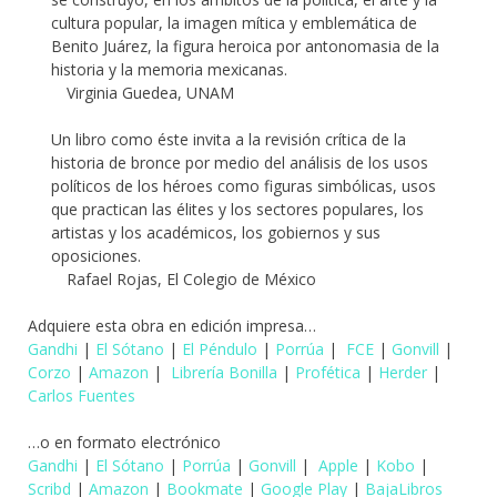
cultura popular, la imagen mítica y emblemática de
Benito Juárez, la figura heroica por antonomasia de la
historia y la memoria mexicanas.
Virginia Guedea, UNAM
Un libro como éste invita a la revisión crítica de la
historia de bronce por medio del análisis de los usos
políticos de los héroes como figuras simbólicas, usos
que practican las élites y los sectores populares, los
artistas y los académicos, los gobiernos y sus
oposiciones.
Rafael Rojas, El Colegio de México
Adquiere esta obra en edición impresa…
Gandhi
|
El Sótano
|
El Péndulo
|
Porrúa
|
FCE
|
Gonvill
|
Corzo
|
Amazon
|
Librería Bonilla
|
Profética
|
Herder
|
Carlos Fuentes
…o en formato electrónico
Gandhi
|
El Sótano
|
Porrúa
|
Gonvill
|
Apple
|
Kobo
|
Scribd
|
Amazon
|
Bookmate
|
Google Play
|
BajaLibros