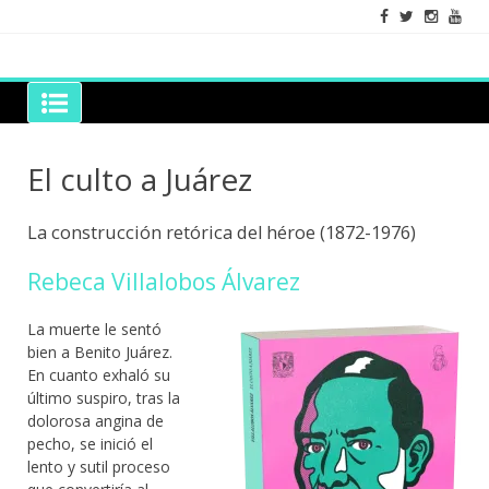
Skip
to
content
Grano de Sal
Libros para mantener viva la duda razonable
El culto a Juárez
La construcción retórica del héroe (1872-1976)
Rebeca Villalobos Álvarez
La muerte le sentó
bien a Benito Juárez.
En cuanto exhaló su
último suspiro, tras la
dolorosa angina de
pecho, se inició el
lento y sutil proceso