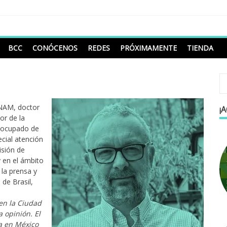
BCC
CONÓCENOS
REDES
PRÓXIMAMENTE
TIENDA
 UNAM, doctor
¡
or de la
a ocupado de
ecial atención
isión de
y en el ámbito
 la prensa y
 de Brasil,
en la Ciudad
a opinión. El
ca en México