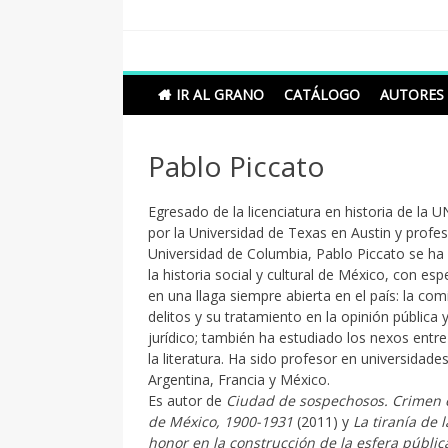
Skip
to
content
Grano de Sal
Libros para mantener viva la duda razonable
IR AL GRANO
CATÁLOGO
AUTORES
Pablo Piccato
Egresado de la licenciatura en historia de la
por la Universidad de Texas en Austin y profes
Universidad de Columbia, Pablo Piccato se h
la historia social y cultural de México, con esp
en una llaga siempre abierta en el país: la com
delitos y su tratamiento en la opinión pública 
jurídico; también ha estudiado los nexos entre
la literatura. Ha sido profesor en universidades
Argentina, Francia y México.
Es autor de
Ciudad de sospechosos. Crimen 
de México, 1900-1931
(2011) y
La tiranía de l
honor en la construcción de la esfera públi