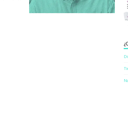
¿
D
T
Nu