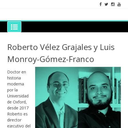
Skip
to
content
Grano de Sal
Libros para mantener viva la duda razonable
Roberto Vélez Grajales y Luis
Monroy-Gómez-Franco
Doctor en
historia
moderna
por la
Universidad
de Oxford,
desde 2017
Roberto es
director
ejecutivo del