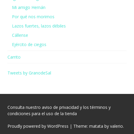
Mi amigo Hernán
Por qué nos morimos
Lazos fuertes, lazos débiles
Cállense
Ejército de ciegos
Carrito
Tweets by GranodeSal
Consulta nuestro
aviso de privacidad
y los
términos y
condiciones
para el uso de la tienda
Proudly powered by WordPress
|
Theme: matata by
valerio
.