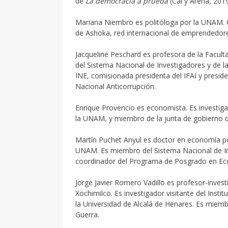
de
La democracia a prueba
(Cal y Arena, 201
Mariana Niembro es politóloga por la UNAM. 
de Ashoka, red internacional de emprendedores
Jacqueline Peschard es profesora de la Facult
del Sistema Nacional de Investigadores y de l
INE, comisionada presidenta del IFAI y presid
Nacional Anticorrupción.
Enrique Provencio es economista. Es investiga
la UNAM, y miembro de la junta de gobierno d
Martín Puchet Anyul es doctor en economía po
UNAM. Es miembro del Sistema Nacional de In
coordinador del Programa de Posgrado en Ec
Jorge Javier Romero Vadillo es profesor-inves
Xochimilco. Es investigador visitante del Insti
la Universidad de Alcalá de Henares. Es miemb
Guerra.