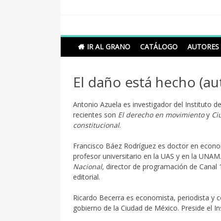
Skip
to
content
Grano de Sal
Libros para mantener viva la duda razonable
IR AL GRANO
CATÁLOGO
AUTORES
El daño está hecho (au
Antonio Azuela es investigador del Instituto d
recientes son
El derecho en movimiento
y
Ci
constitucional
.
Francisco Báez Rodríguez es doctor en econo
profesor universitario en la UAS y en la UNA
Nacional,
director de programación de Canal 
editorial.
Ricardo Becerra es economista, periodista y con
gobierno de la Ciudad de México. Preside el In