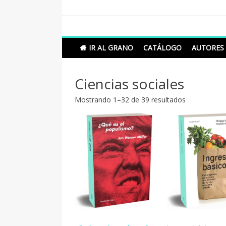
Skip
to
content
Grano de Sal
Libros para mantener viva la duda razonable
IR AL GRANO
CATÁLOGO
AUTORES
Ciencias sociales
Ordenado
Mostrando 1–32 de 39 resultados
por
los
últimos