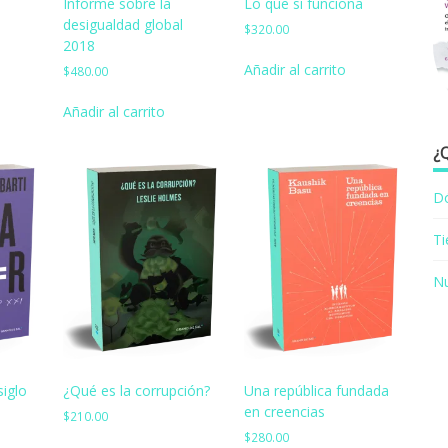
Informe sobre la
Lo que sí funciona
desigualdad global
$
320.00
2018
Añadir al carrito
$
480.00
Añadir al carrito
¿
D
T
Nu
siglo
¿Qué es la corrupción?
Una república fundada
en creencias
$
210.00
$
280.00