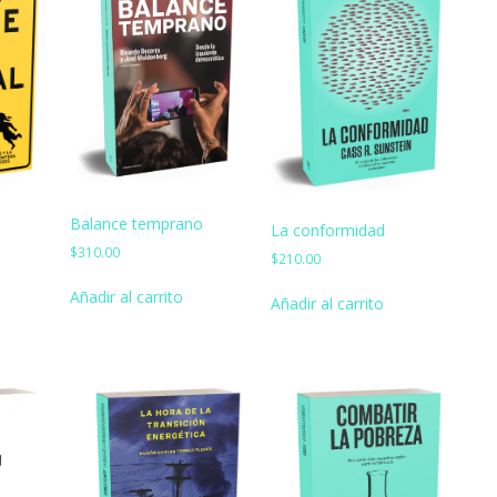
Balance temprano
La conformidad
$
310.00
$
210.00
Añadir al carrito
Añadir al carrito