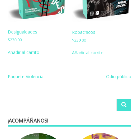
Desigualdades
Robachicos
$
230.00
$
330.00
Añadir al carrito
Añadir al carrito
Navegación
Paquete Violencia
Odio público
de
entradas
¡ACOMPÁÑANOS!