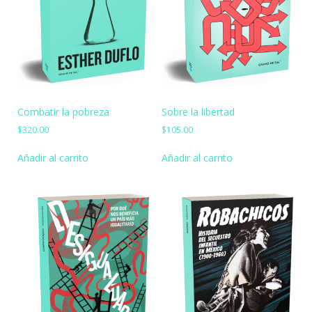
Combatir la pobreza
Sobre la libertad
$
320.00
$
105.00
Añadir al carrito
Añadir al carrito