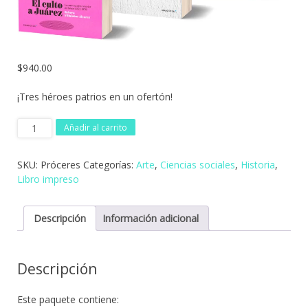
$
940.00
¡Tres héroes patrios en un ofertón!
Paquete
Añadir al carrito
Próceres
cantidad
SKU:
Próceres
Categorías:
Arte
,
Ciencias sociales
,
Historia
,
Libro impreso
Descripción
Información adicional
Descripción
Este paquete contiene: