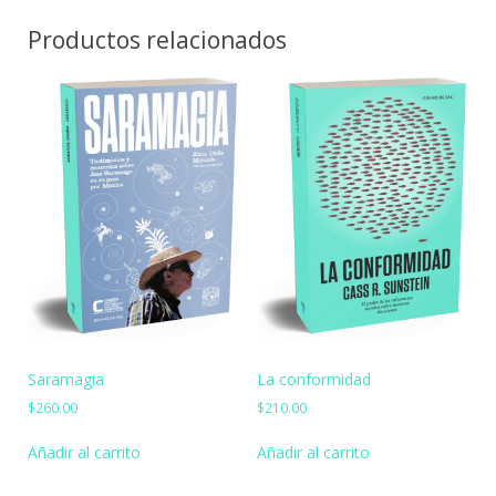
Productos relacionados
Saramagia
La conformidad
$
260.00
$
210.00
Añadir al carrito
Añadir al carrito