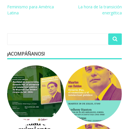
Navegación
Feminismo para América
La hora de la transición
Latina
energética
de
entradas
¡ACOMPÁÑANOS!