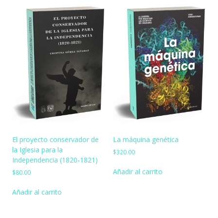
El proyecto conservador de
La máquina genética
la Iglesia para la
$
320.00
Independencia (1820-1821)
Añadir al carrito
$
80.00
Añadir al carrito