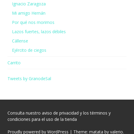
Ignacio Zaragoza
Mi amigo Hernán
Por qué nos morimos
Lazos fuertes, lazos débiles
Cállense
Ejército de ciegos
Carrito
Tweets by GranodeSal
Consulta nuestro
aviso de privacidad
y los
términos y
condiciones
para el uso de la tienda
Proudly powered by WordPress
|
Theme: matata by
valerio
.