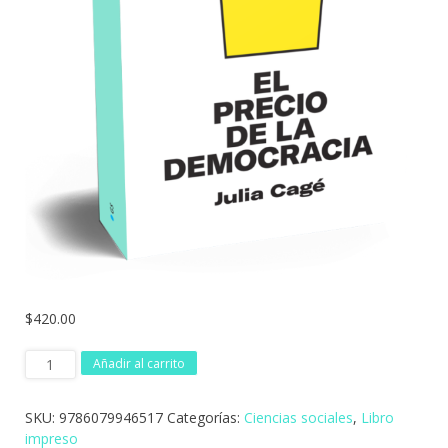
$
420.00
El
Añadir al carrito
precio
de
SKU:
9786079946517
Categorías:
Ciencias sociales
,
Libro
la
impreso
democracia