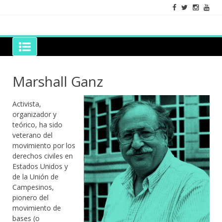
Skip
to
content
Grano de Sal
Libros para mantener viva la duda razonable
Marshall Ganz
Activista,
organizador y
teórico, ha sido
veterano del
movimiento por los
derechos civiles en
Estados Unidos y
de la Unión de
Campesinos,
pionero del
movimiento de
bases (o