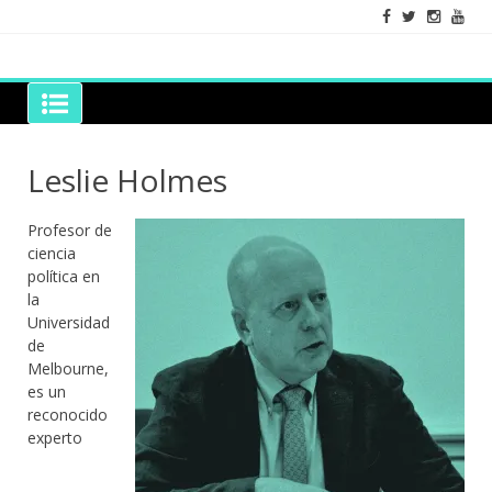
Skip
to
content
Grano de Sal
Libros para mantener viva la duda razonable
Leslie Holmes
Profesor de
ciencia
política en
la
Universidad
de
Melbourne,
es un
reconocido
experto