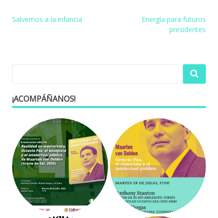
Navegación
Salvemos a la infancia
Energía para futuros
presidentes
de
entradas
¡ACOMPÁÑANOS!