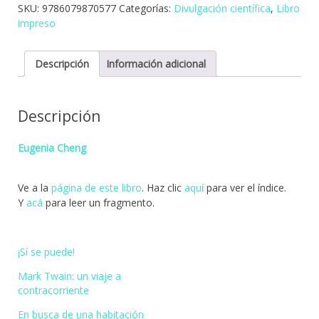
SKU:
9786079870577
Categorías:
Divulgación científica
,
Libro
la
impreso
lógica
(en
un
Descripción
Información adicional
mundo
ilógico)
cantidad
Descripción
Eugenia Cheng
Ve a la
página de este libro
. Haz clic
aquí
para ver el índice.
Y
acá
para leer un fragmento.
¡Sí se puede!
Mark Twain: un viaje a
contracorriente
En busca de una habitación