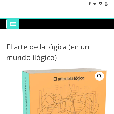
Skip
to
content
Grano de Sal
Libros para mantener viva la duda razonable
El arte de la lógica (en un
mundo ilógico)